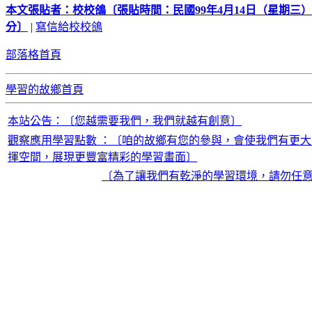
本文張貼者：校校鴿〔張貼時間：民國99年4月14日（星期三）13點3
分〕
|
寫信給校校鴿
部落格首頁
學習的故鄉首頁
本站公告：〔您越需要我們，我們就越有創意〕
觀察應用學習點數 ：〔咱的故鄉有您的參與，會使我們有更大
揮空間，展現更豐富精彩的學習畫面〕
〔為了讓我們有乾淨的學習環境，請勿任