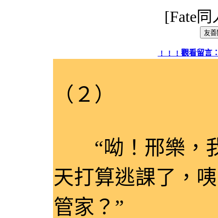
[Fat
網頁標題：
﹗﹗﹗觀看留言：
（２）
“呦！邢樂，我
天打算逃課了，咦
管家？”