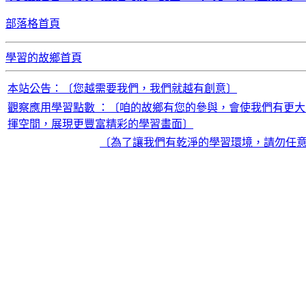
部落格首頁
學習的故鄉首頁
本站公告：〔您越需要我們，我們就越有創意〕
觀察應用學習點數 ：〔咱的故鄉有您的參與，會使我們有更大
揮空間，展現更豐富精彩的學習畫面〕
〔為了讓我們有乾淨的學習環境，請勿任