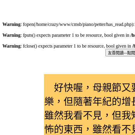
Warning
: fopen(/home/crazy/www/cmsb/piano/petter/has_read.php): 
Warning
: fputs() expects parameter 1 to be resource, bool given in
/
Warning
: fclose() expects parameter 1 to be resource, bool given in
/
好快喔，母親節又要
樂，但隨著年紀的增
雖然我看不見，但我
怖的東西，雖然看不