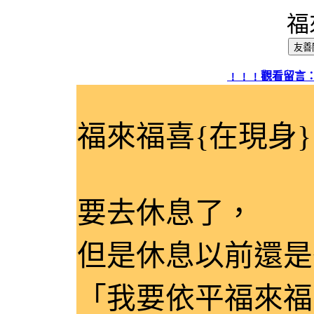
福
網頁標題：
﹗﹗﹗觀看留言：
福來福喜{在現身}
要去休息了，
但是休息以前還是
「我要依平福來福