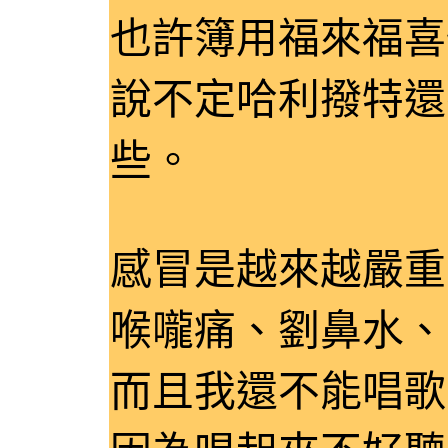
也許簿用福來福喜
說不定哈利撥特還
些。
感冒是越來越嚴重
喉嚨痛、劉鼻水、
而且我還不能唱歌