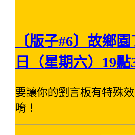
〔版子#6〕故鄉園
日（星期六）19點
要讓你的劉言板有特殊效
唷！