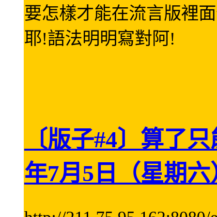
要怎樣才能在流言版裡面
耶!語法明明寫對阿!
〔版子#4〕算了只
年7月5日（星期六）