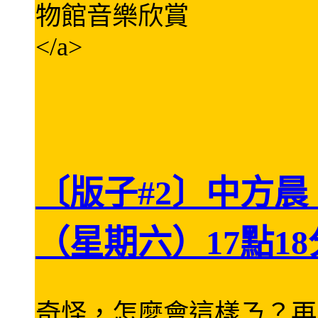
物館音樂欣賞
</a>
〔版子#2〕中方晨
（星期六）17點18
奇怪，怎麼會這樣ㄋ？再